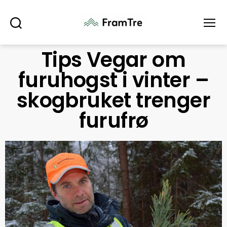
Søk
Meny
Tips Vegar om
furuhogst i vinter –
skogbruket trenger
furufrø