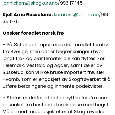
jannickem@skogkurs.no
/993 17 145
Kjell Arne Rosseland:
karnross@online.no/
918
35 575
Ønsker foredlet norsk frø
– På Østlandet importeres det foredlet furufrø
fra Sverige, men det er begrensninger i hvor
langt frø- og plantemateriale kan flyttes. For
Telemark, Vestfold og Agder, samt deler av
Buskerud, kan vi ikke bruke importert frø, sier
Hvamb, som er engasjert av Skogfrøverket til å
utføre befaringene og innhente podekvister.
– Status er derfor at det benyttes furufrø som
er sanket fra bestand i forbindelse med hogst.
Målet med furuprosjektet er at Skogfrøverket