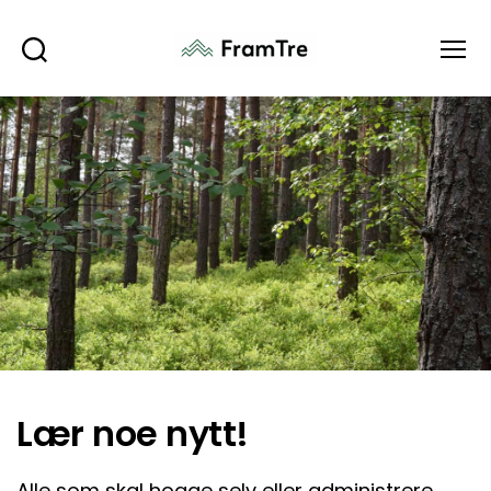
Søk
Meny
Lær noe nytt!
Alle som skal hogge selv eller administrere