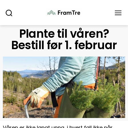
Søk
Meny
Plante til våren?
Bestill før 1. februar
Våren er ikke langt unna, i hvert fall ikke når