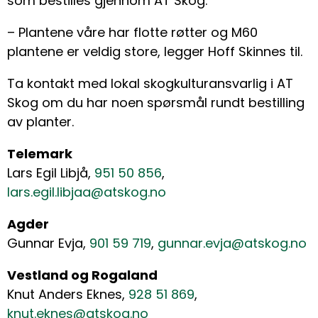
som bestilles gjennom AT Skog.
– Plantene våre har flotte røtter og M60
plantene er veldig store, legger Hoff Skinnes til.
Ta kontakt med lokal skogkulturansvarlig i AT
Skog om du har noen spørsmål rundt bestilling
av planter.
Telemark
Lars Egil Libjå,
951 50 856
,
lars.egil.libjaa@atskog.no
Agder
Gunnar Evja,
901 59 719
,
gunnar.evja@atskog.no
Vestland og Rogaland
Knut Anders Eknes,
928 51 869
,
knut.eknes@atskog.no