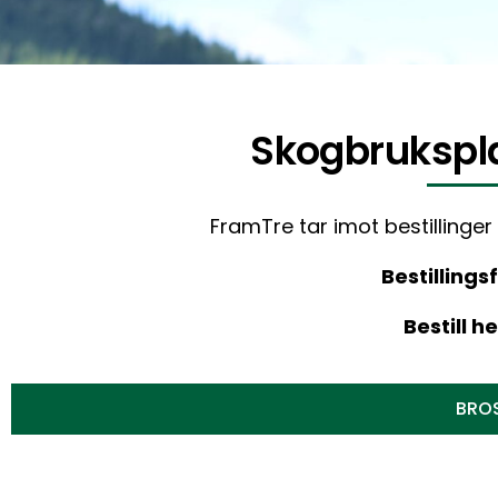
Skogbrukspla
FramTre tar imot bestillinger
Bestillingsf
Bestill he
BRO