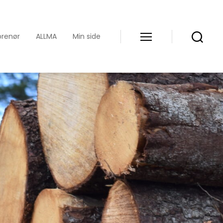
prenør
ALLMA
Min side
Meny
Søk