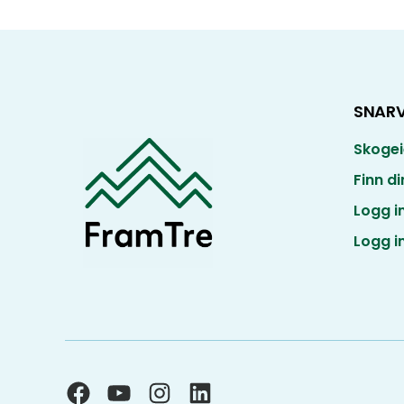
SNARV
Skogei
Finn d
Logg i
Logg in