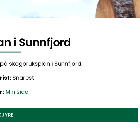
n i Sunnfjord
 på skogbruksplan i Sunnfjord.
rist:
Snarest
r:
Min side
SJYRE