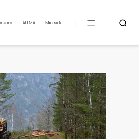
prenør
ALLMA
Min side
Meny
Søk