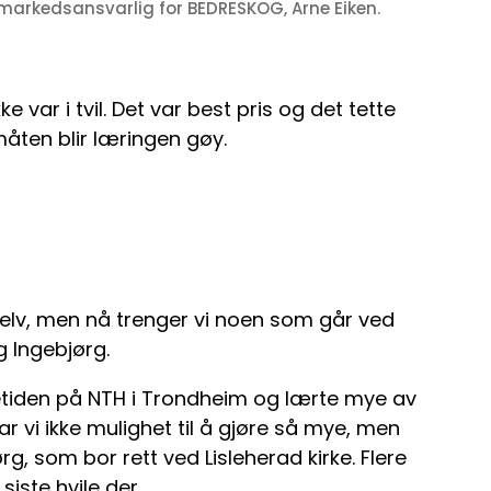
markedsansvarlig for BEDRESKOG, Arne Eiken.
e var i tvil. Det var best pris og det tette
ten blir læringen gøy.
n selv, men nå trenger vi noen som går ved
og Ingebjørg.
etiden på NTH i Trondheim og lærte mye av
ar vi ikke mulighet til å gjøre så mye, men
rg, som bor rett ved Lisleherad kirke. Flere
siste hvile der.