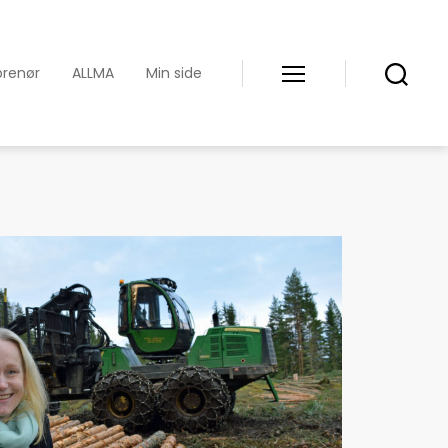
prenør
ALLMA
Min side
Meny
Søk