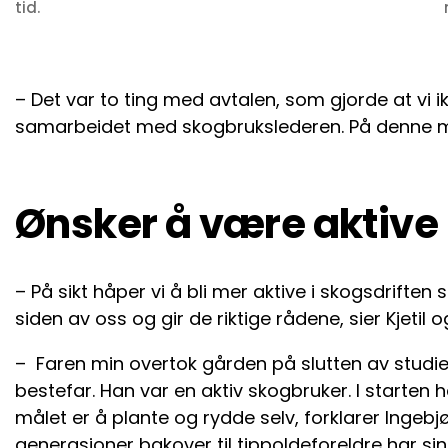
tid.
– Det var to ting med avtalen, som gjorde at vi ikk
samarbeidet med skogbrukslederen. På denne må
Ønsker å være aktive
– På sikt håper vi å bli mer aktive i skogsdrifte
siden av oss og gir de riktige rådene, sier Kjetil 
– Faren min overtok gården på slutten av studi
bestefar. Han var en aktiv skogbruker. I starten h
målet er å plante og rydde selv, forklarer Ingebjø
generasjoner bakover til tippoldeforeldre har sin 