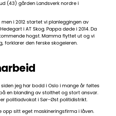
ud (43) gården Landsverk nordre i
, men i 2012 startet vi planleggingen av
edegart i AT Skog. Pappa døde i 2014. Da
e kommende hogst. Mamma flyttet ut og vi
 forklarer den ferske skogeieren.
marbeid
n siden jeg har bodd i Oslo i mange år føltes
på en blanding av stolthet og stort ansvar.
 politiadvokat i Sør-Øst politidistrikt.
e opp sitt eget maskineringsfirma i låven.