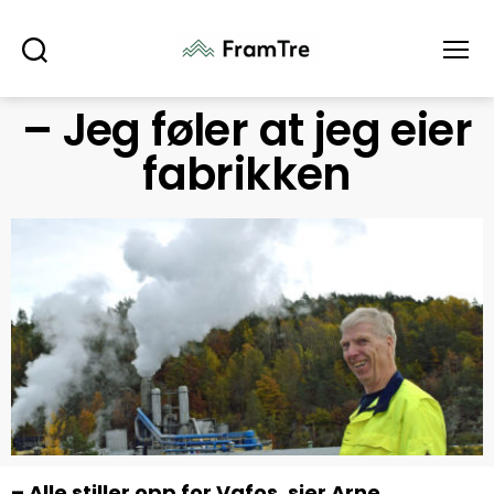
Søk
Meny
– Jeg føler at jeg eier
fabrikken
– Alle stiller opp for Vafos, sier Arne