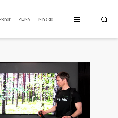
prenør
ALLMA
Min side
Meny
Søk