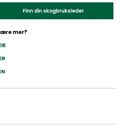
Finn din skogbruksleder
 lære mer?
IE
ER
EN