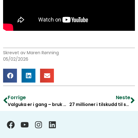
Skrevet av Maren Rønning
05/02/2026
Forrige
Neste
Valguka er i gang – bruk din stemme i dag
27 millioner i tilskudd til skogeierne