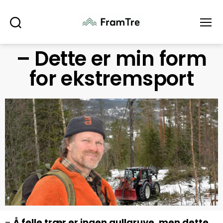
Søk
Meny
– Dette er min form
for ekstremsport
–
Å felle trær er ingen gullgruve, men dette