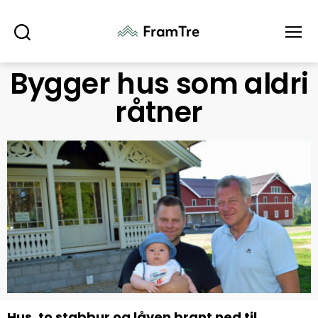
Søk
Meny
Bygger hus som aldri
råtner
Hus, to stabbur og låven brant ned til