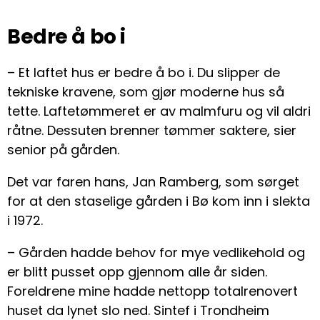
Bedre å bo i
– Et laftet hus er bedre å bo i. Du slipper de
tekniske kravene, som gjør moderne hus så
tette. Laftetømmeret er av malmfuru og vil aldri
råtne. Dessuten brenner tømmer saktere, sier
senior på gården.
Det var faren hans, Jan Ramberg, som sørget
for at den staselige gården i Bø kom inn i slekta
i 1972.
– Gården hadde behov for mye vedlikehold og
er blitt pusset opp gjennom alle år siden.
Foreldrene mine hadde nettopp totalrenovert
huset da lynet slo ned. Sintef i Trondheim