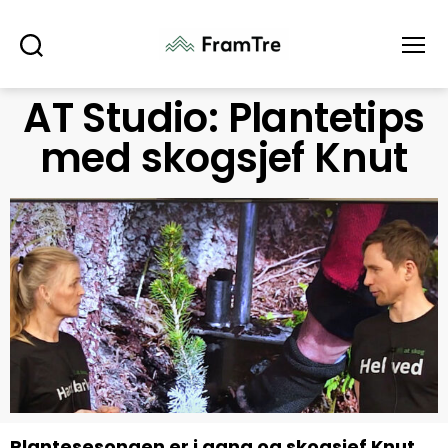
Søk
Meny
AT Studio: Plantetips
med skogsjef Knut
Plantesesongen er i gang og skogsjef Knut