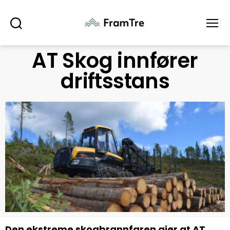
Søk
Meny
AT Skog innfører
driftsstans
Den ekstreme skogbrannfaren gjør at AT