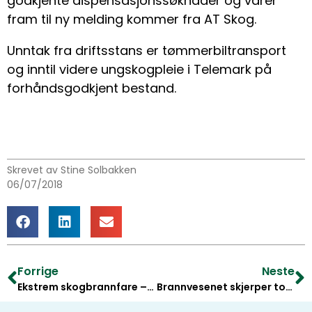
godkjente dispensasjonssøknader og varer
fram til ny melding kommer fra AT Skog.
Unntak fra driftsstans er tømmerbiltransport
og inntil videre ungskogpleie i Telemark på
forhåndsgodkjent bestand.
Skrevet av Stine Solbakken
06/07/2018
Forrige
Neste
Ekstrem skogbrannfare – totalforbud innført
Brannvesenet skjerper totalforbudet