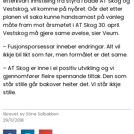
etterkvart innstilling frå styra i både AT Skog og
Vestskog, vil komme på nyåret. Går det etter
planen vil saka kunne handsamast på vanleg
måte fram mot årsmøtet i AT Skog 30. april.
Vestskog må gjere same øvelse, sier Veum.
– Fusjonsporsessar inneber endringar. Alt vil
ikkje bli likt som før, men formålet er det same.
– AT Skog er inne i ei positiv utvikling og vi
gjennomfører fleire spennande tiltak. Den som
står stille går bakover heiter det. Vi står ikkje
stille.
Skrevet av Stine Solbakken
29/11/2018