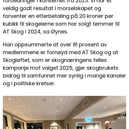
forbedringer i konsernet fra 2023. Vi har et
veldig godt resultat i morselskapet og
forventer en etterbetaling på 20 kroner per
kubikk til skogeierne som har solgt tømmer til
AT Skog i 2024, sa Øynes.
Han oppsummerte at over 81 prosent av
medlemmene er fornøyd med AT Skog og at
Skogløftet, som er skognæringens felles
kampanje mot valget 2025, gjør skogbrukets
bidrag til samfunnet mer synlig i mange kanaler
og i politiske kretser.