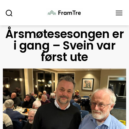
Søk
Meny
Årsmøtesesongen er
i gang – Svein var
først ute