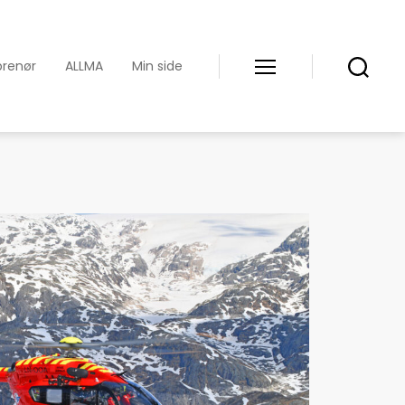
prenør
ALLMA
Min side
Meny
Søk