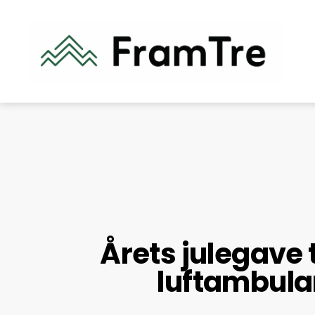
Årets julegave t
luftambul