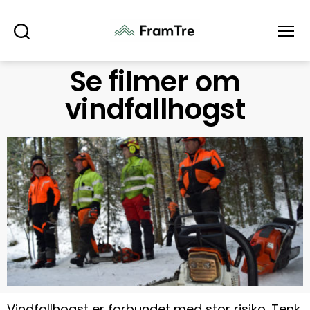
Søk
Meny
Se filmer om
vindfallhogst
Vindfallhogst er forbundet med stor risiko. Tenk