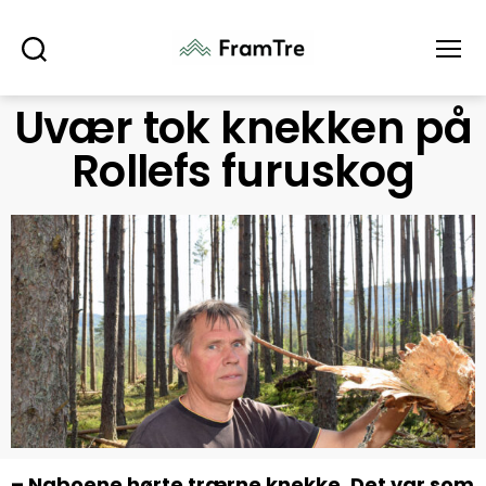
Søk
Meny
Uvær tok knekken på
Rollefs furuskog
– Naboene hørte trærne knekke. Det var som