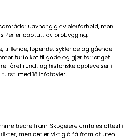
ogsområder uavhengig av eierforhold, men
ans Per er opptatt av brobygging.
e, trillende, løpende, syklende og gående
mer turfolket til gode og gjør terrenget
rer året rundt og historiske opplevelser i
tursti med 18 infotavler.
komme bedre fram. Skogeiere omtales oftest i
ikter, men det er viktig å få fram at uten