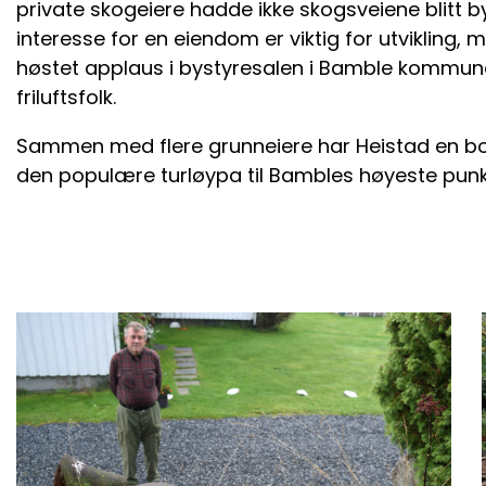
private skogeiere hadde ikke skogsveiene blitt b
interesse for en eiendom er viktig for utvikling,
høstet applaus i bystyresalen i Bamble kommune 
friluftsfolk.
Sammen med flere grunneiere har Heistad en bo
den populære turløypa til Bambles høyeste punkt,