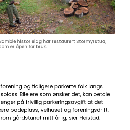
Bamble historielag har restaurert Stormyrstua,
som er åpen for bruk.
tforening og tidligere parkerte folk langs
splass. Bileiere som ønsker det, kan betale
nger på frivillig parkeringsavgift at det
ære badeplass, velhuset og foreningsdrift.
nom gårdstunet mitt årlig, sier Heistad.