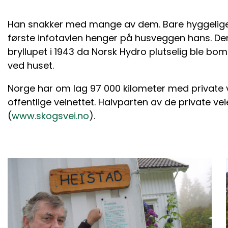
Han snakker med mange av dem. Bare hyggelige f
første infotavlen henger på husveggen hans. Den
bryllupet i 1943 da Norsk Hydro plutselig ble bom
ved huset.
Norge har om lag 97 000 kilometer med private 
offentlige veinettet. Halvparten av de private ve
(
www.skogsvei.no
).