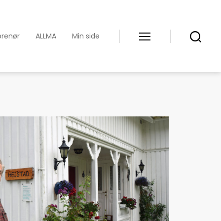
prenør
ALLMA
Min side
Meny
Søk