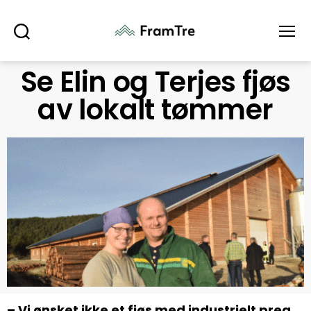
Søk
Meny
Se Elin og Terjes fjøs
av lokalt tømmer
– Vi ønsket ikke et fjøs med industrielt preg,