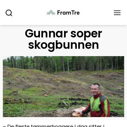
Søk
Meny
Gunnar soper
skogbunnen
– De fleste tømmerhoggere i dag sitter i