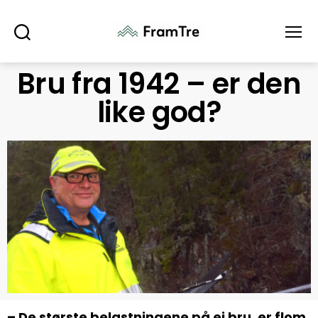
Søk
Meny
Bru fra 1942 – er den
like god?
– De største belastningene på ei bru, er flom