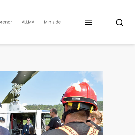
prenør
ALLMA
Min side
Meny
Søk