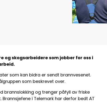
e og skogsarbeidere som jobber for oss i
arbeid.
dater som kan bidra er sendt brannvesenet.
 målgruppen som beskrevet over.
 brannslokking og trenger påfyll av friske
k. Brannsjefene i Telemark har derfor bedt AT