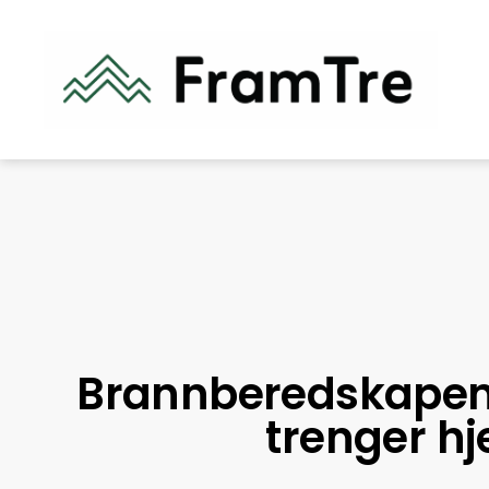
Brannberedskapen 
trenger hj