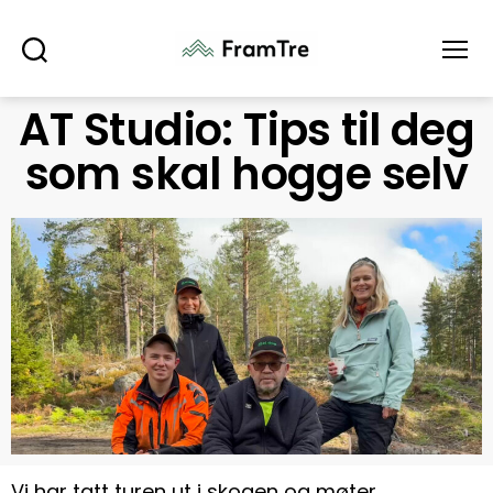
Søk
Meny
AT Studio: Tips til deg
som skal hogge selv
Vi har tatt turen ut i skogen og møter